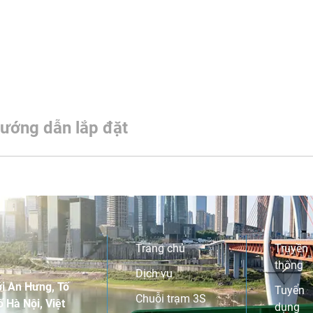
ướng dẫn lắp đặt
Trang chủ
Truyền
thông
Dịch vụ
i An Hưng, Tố
Tuyển
Chuỗi trạm 3S
 Hà Nội, Việt
dụng