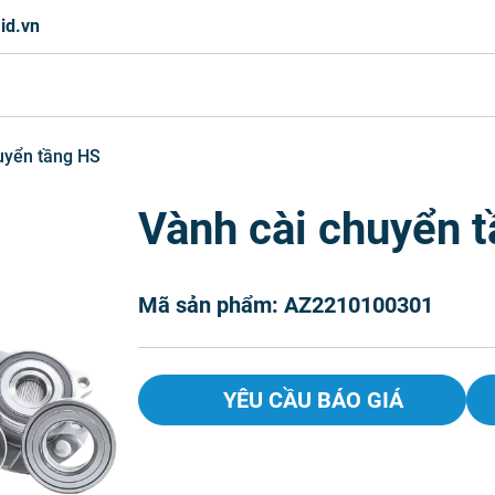
id.vn
uyển tầng HS
Vành cài chuyển 
Mã sản phẩm: AZ2210100301
YÊU CẦU BÁO GIÁ