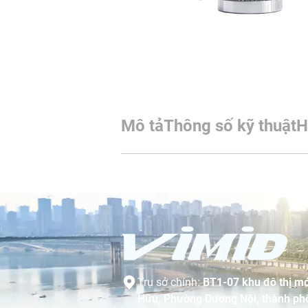
Mô tả
Thông số kỹ thuật
H
Trụ sở chính:
BT1-07 khu đô thị mớ
Hữu, Phường Dương Nội, thành phố