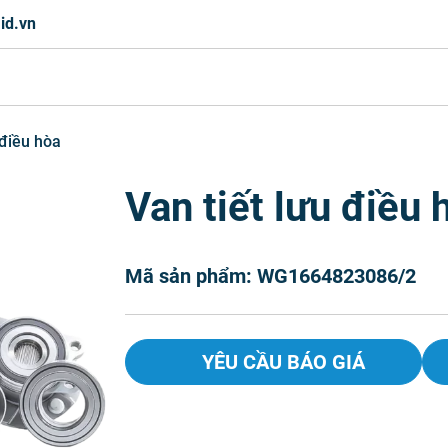
id.vn
 điều hòa
Van tiết lưu điều 
Mã sản phẩm: WG1664823086/2
YÊU CẦU BÁO GIÁ