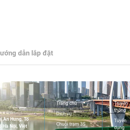
ướng dẫn lắp đặt
Trang chủ
Truyền
thông
Dịch vụ
i An Hưng, Tố
Tuyển
Chuỗi trạm 3S
 Hà Nội, Việt
dụng