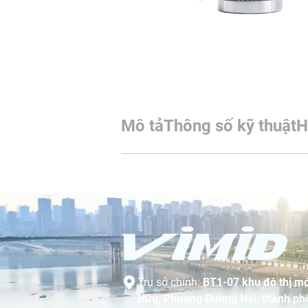
Mô tả
Thông số kỹ thuật
H
Trụ sở chính:
BT1-07 khu đô thị mớ
Hữu, Phường Dương Nội, thành phố