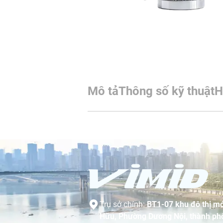
Mô tả
Thông số kỹ thuật
H
Trụ sở chính:
BT1-07 khu đô thị mớ
Hữu, Phường Dương Nội, thành phố