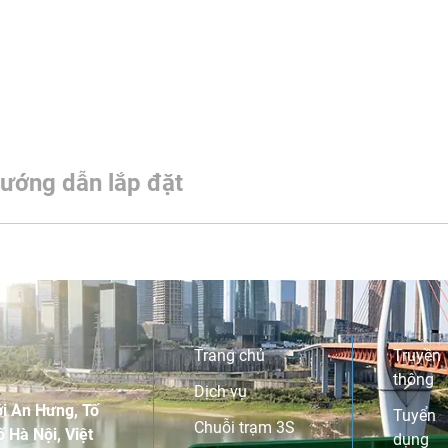
ướng dẫn lắp đặt
Trang chủ
Truyền
thông
Dịch vụ
i An Hưng, Tố
Tuyển
Chuỗi trạm 3S
 Hà Nội, Việt
dụng