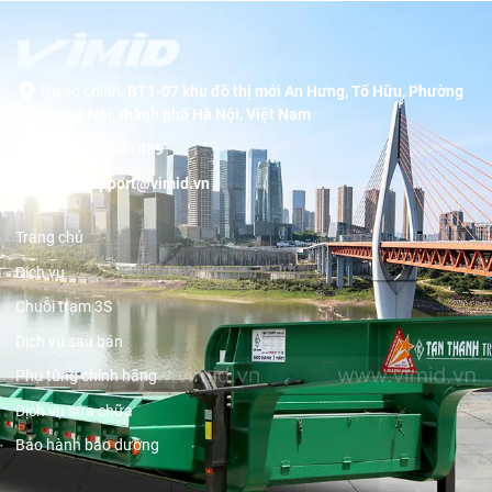
Trụ sở chính:
BT1-07 khu đô thị mới An Hưng, Tố Hữu, Phường
Dương Nội, thành phố Hà Nội, Việt Nam
Hotline:
19001089
Email:
support@vimid.vn
Trang chủ
Dịch vụ
Chuỗi trạm 3S
Dịch vụ sau bán
Phụ tùng chính hãng
Dịch vụ sửa chữa
Bảo hành bảo dưỡng