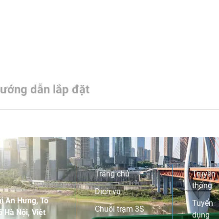
ướng dẫn lắp đặt
Trang chủ
Truyền
thông
Dịch vụ
i An Hưng, Tố
Tuyển
Chuỗi trạm 3S
 Hà Nội, Việt
dụng