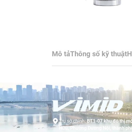
Mô tả
Thông số kỹ thuật
H
Trụ sở chính:
BT1-07 khu đô thị mớ
Hữu, Phường Dương Nội, thành phố