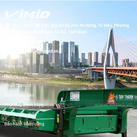
Trụ sở chính:
BT1-07 khu đô thị mới An Hưng, Tố Hữu, Phường
Dương Nội, thành phố Hà Nội, Việt Nam
Hotline:
19001089
Email:
support@vimid.vn
Trang chủ
Dịch vụ
Chuỗi trạm 3S
Dịch vụ sau bán
Phụ tùng chính hãng
Dịch vụ sửa chữa
Bảo hành bảo dưỡng