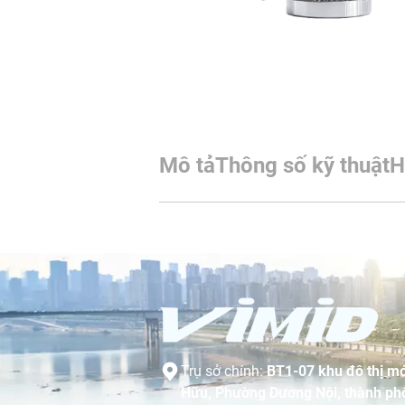
Mô tả
Thông số kỹ thuật
H
Trụ sở chính:
BT1-07 khu đô thị mớ
Hữu, Phường Dương Nội, thành phố