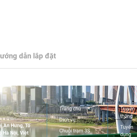
ướng dẫn lắp đặt
Trang chủ
Truyền
thông
Dịch vụ
i An Hưng, Tố
Tuyển
Chuỗi trạm 3S
 Hà Nội, Việt
dụng