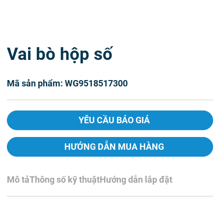
Vai bò hộp số
Mã sản phẩm: WG9518517300
YÊU CẦU BÁO GIÁ
HƯỚNG DẪN MUA HÀNG
Mô tả
Thông số kỹ thuật
Hướng dẫn lắp đặt