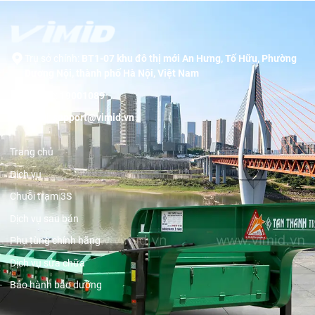
Trụ sở chính:
BT1-07 khu đô thị mới An Hưng, Tố Hữu, Phường
Dương Nội, thành phố Hà Nội, Việt Nam
Hotline:
19001089
Email:
support@vimid.vn
Trang chủ
Dịch vụ
Chuỗi trạm 3S
Dịch vụ sau bán
Phụ tùng chính hãng
Dịch vụ sửa chữa
Bảo hành bảo dưỡng