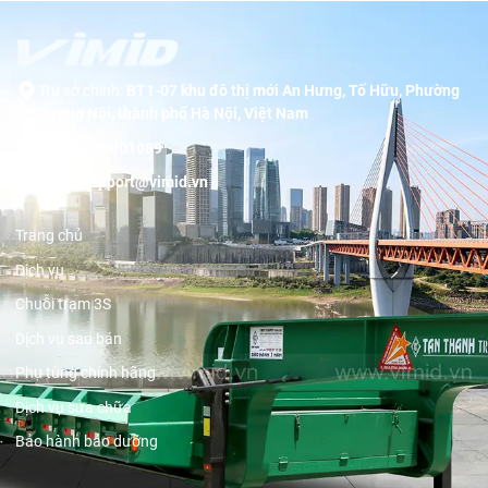
Trụ sở chính:
BT1-07 khu đô thị mới An Hưng, Tố Hữu, Phường
Dương Nội, thành phố Hà Nội, Việt Nam
Hotline:
19001089
Email:
support@vimid.vn
Trang chủ
Dịch vụ
Chuỗi trạm 3S
Dịch vụ sau bán
Phụ tùng chính hãng
Dịch vụ sửa chữa
Bảo hành bảo dưỡng