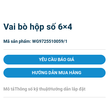
Vai bò hộp số 6×4
Mã sản phẩm: WG9725510059/1
YÊU CẦU BÁO GIÁ
HƯỚNG DẪN MUA HÀNG
Mô tả
Thông số kỹ thuật
Hướng dẫn lắp đặt