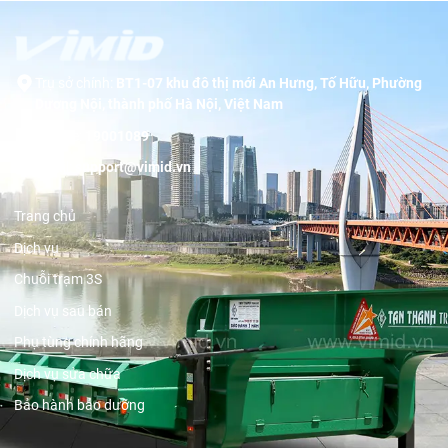
Trụ sở chính:
BT1-07 khu đô thị mới An Hưng, Tố Hữu, Phường
Dương Nội, thành phố Hà Nội, Việt Nam
Hotline:
19001089
Email:
support@vimid.vn
Trang chủ
Dịch vụ
Chuỗi trạm 3S
Dịch vụ sau bán
Phụ tùng chính hãng
Dịch vụ sửa chữa
Bảo hành bảo dưỡng