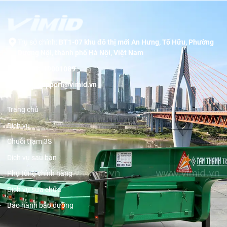
Trụ sở chính:
BT1-07 khu đô thị mới An Hưng, Tố Hữu, Phường
Dương Nội, thành phố Hà Nội, Việt Nam
Hotline:
19001089
Email:
support@vimid.vn
Trang chủ
Dịch vụ
Chuỗi trạm 3S
Dịch vụ sau bán
Phụ tùng chính hãng
Dịch vụ sửa chữa
Bảo hành bảo dưỡng