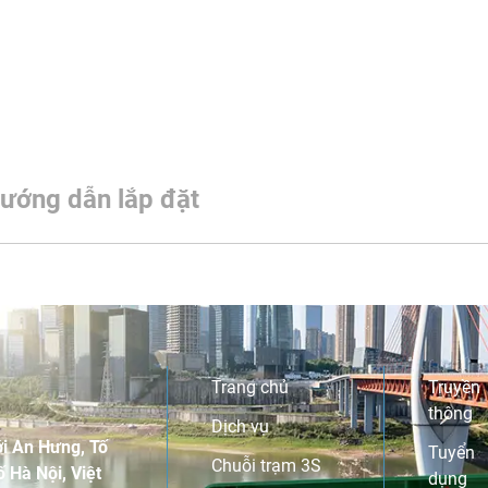
ướng dẫn lắp đặt
Trang chủ
Truyền
thông
Dịch vụ
i An Hưng, Tố
Tuyển
Chuỗi trạm 3S
 Hà Nội, Việt
dụng