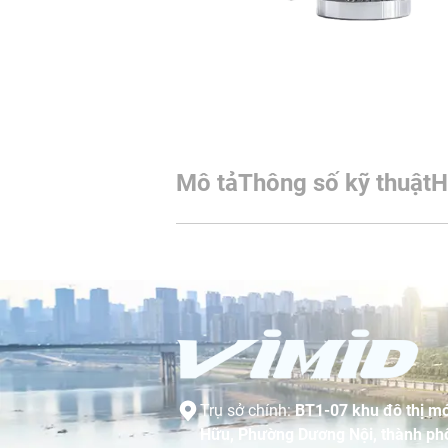
Mô tả
Thông số kỹ thuật
H
Trụ sở chính:
BT1-07 khu đô thị mớ
Hữu, Phường Dương Nội, thành phố