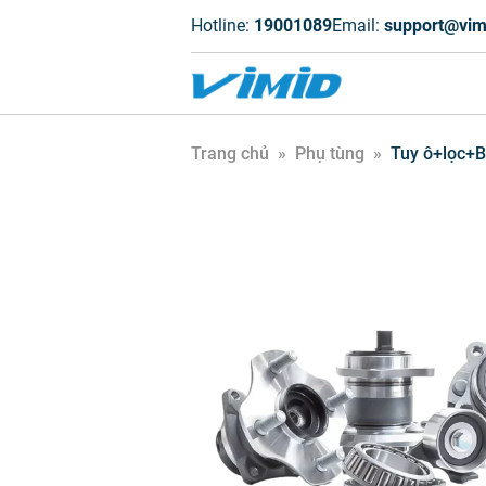
Hotline:
19001089
Email:
support@vim
Trang chủ
»
Phụ tùng
»
Tuy ô+lọc+