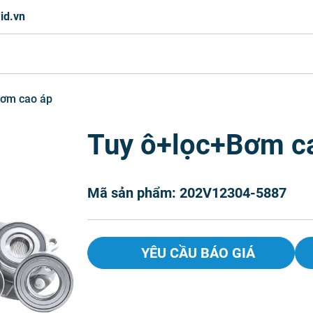
id.vn
Bơm cao áp
Tuy ô+lọc+Bơm c
Mã sản phẩm: 202V12304-5887
YÊU CẦU BÁO GIÁ