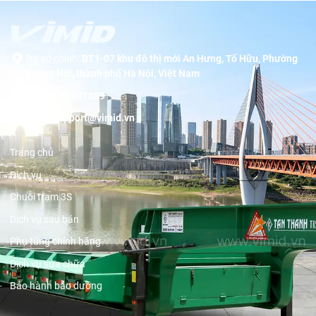
Trụ sở chính:
BT1-07 khu đô thị mới An Hưng, Tố Hữu, Phường
Dương Nội, thành phố Hà Nội, Việt Nam
Hotline:
19001089
Email:
support@vimid.vn
Trang chủ
Dịch vụ
Chuỗi trạm 3S
Dịch vụ sau bán
Phụ tùng chính hãng
Dịch vụ sửa chữa
Bảo hành bảo dưỡng