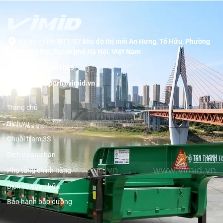
Trụ sở chính:
BT1-07 khu đô thị mới An Hưng, Tố Hữu, Phường
Dương Nội, thành phố Hà Nội, Việt Nam
Hotline:
19001089
Email:
support@vimid.vn
Trang chủ
Dịch vụ
Chuỗi trạm 3S
Dịch vụ sau bán
Phụ tùng chính hãng
Dịch vụ sửa chữa
Bảo hành bảo dưỡng