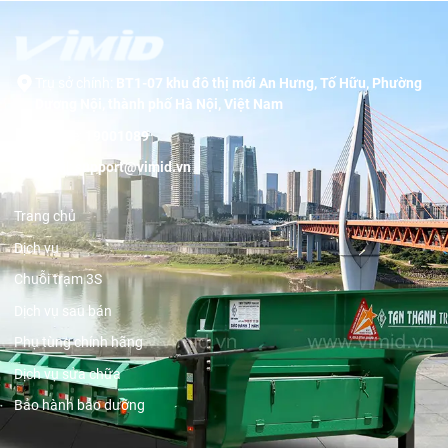
Trụ sở chính:
BT1-07 khu đô thị mới An Hưng, Tố Hữu, Phường
Dương Nội, thành phố Hà Nội, Việt Nam
Hotline:
19001089
Email:
support@vimid.vn
Trang chủ
Dịch vụ
Chuỗi trạm 3S
Dịch vụ sau bán
Phụ tùng chính hãng
Dịch vụ sửa chữa
Bảo hành bảo dưỡng