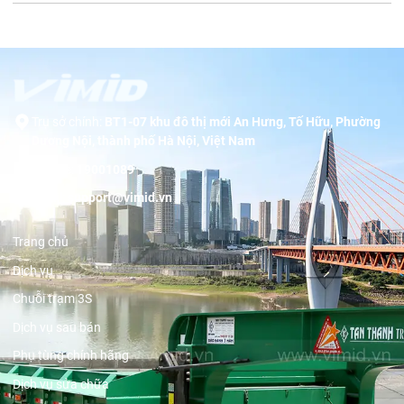
Trụ sở chính:
BT1-07 khu đô thị mới An Hưng, Tố Hữu, Phường
Dương Nội, thành phố Hà Nội, Việt Nam
Hotline:
19001089
Email:
support@vimid.vn
Trang chủ
Dịch vụ
Chuỗi trạm 3S
Dịch vụ sau bán
Phụ tùng chính hãng
Dịch vụ sửa chữa