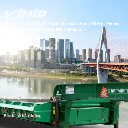
Trụ sở chính:
BT1-07 khu đô thị mới An Hưng, Tố Hữu, Phường
Dương Nội, thành phố Hà Nội, Việt Nam
Hotline:
19001089
Email:
support@vimid.vn
Trang chủ
Dịch vụ
Chuỗi trạm 3S
Dịch vụ sau bán
Phụ tùng chính hãng
Dịch vụ sửa chữa
Bảo hành bảo dưỡng