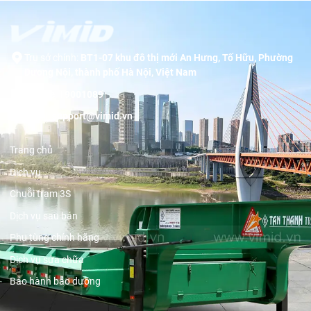
Trụ sở chính:
BT1-07 khu đô thị mới An Hưng, Tố Hữu, Phường
Dương Nội, thành phố Hà Nội, Việt Nam
Hotline:
19001089
Email:
support@vimid.vn
Trang chủ
Dịch vụ
Chuỗi trạm 3S
Dịch vụ sau bán
Phụ tùng chính hãng
Dịch vụ sửa chữa
Bảo hành bảo dưỡng