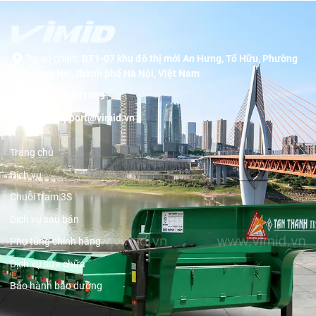
Trụ sở chính:
BT1-07 khu đô thị mới An Hưng, Tố Hữu, Phường
Dương Nội, thành phố Hà Nội, Việt Nam
Hotline:
19001089
Email:
support@vimid.vn
Trang chủ
Dịch vụ
Chuỗi trạm 3S
Dịch vụ sau bán
Phụ tùng chính hãng
Dịch vụ sửa chữa
Bảo hành bảo dưỡng