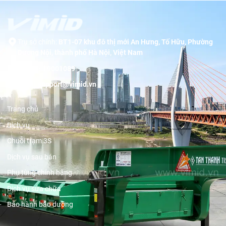
Trụ sở chính:
BT1-07 khu đô thị mới An Hưng, Tố Hữu, Phường
Dương Nội, thành phố Hà Nội, Việt Nam
Hotline:
19001089
Email:
support@vimid.vn
Trang chủ
Dịch vụ
Chuỗi trạm 3S
Dịch vụ sau bán
Phụ tùng chính hãng
Dịch vụ sửa chữa
Bảo hành bảo dưỡng