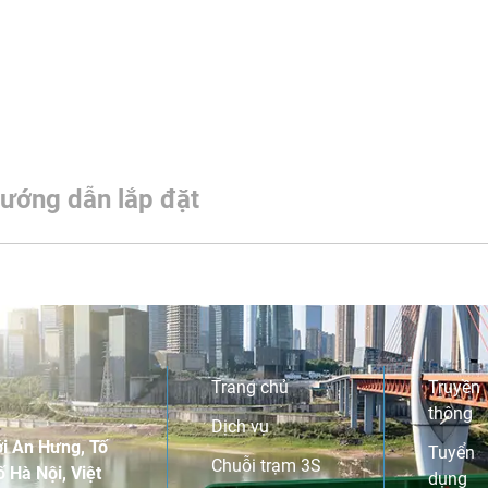
ướng dẫn lắp đặt
Trang chủ
Truyền
thông
Dịch vụ
i An Hưng, Tố
Tuyển
Chuỗi trạm 3S
 Hà Nội, Việt
dụng