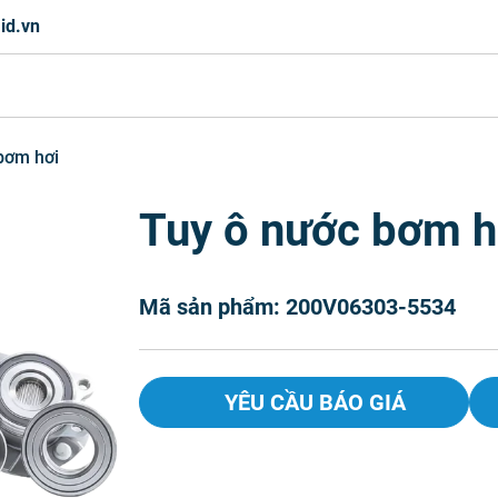
id.vn
bơm hơi
Tuy ô nước bơm h
Mã sản phẩm: 200V06303-5534
YÊU CẦU BÁO GIÁ