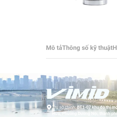
Mô tả
Thông số kỹ thuật
H
Trụ sở chính:
BT1-07 khu đô thị mớ
Hữu, Phường Dương Nội, thành phố