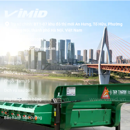
Trụ sở chính:
BT1-07 khu đô thị mới An Hưng, Tố Hữu, Phường
Dương Nội, thành phố Hà Nội, Việt Nam
Hotline:
19001089
Email:
support@vimid.vn
Trang chủ
Dịch vụ
Chuỗi trạm 3S
Dịch vụ sau bán
Phụ tùng chính hãng
Dịch vụ sửa chữa
Bảo hành bảo dưỡng