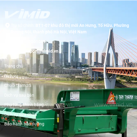
Trụ sở chính:
BT1-07 khu đô thị mới An Hưng, Tố Hữu, Phường
Dương Nội, thành phố Hà Nội, Việt Nam
Hotline:
19001089
Email:
support@vimid.vn
Trang chủ
Dịch vụ
Chuỗi trạm 3S
Dịch vụ sau bán
Phụ tùng chính hãng
Dịch vụ sửa chữa
Bảo hành bảo dưỡng