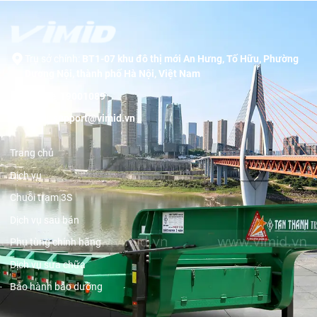
Trụ sở chính:
BT1-07 khu đô thị mới An Hưng, Tố Hữu, Phường
Dương Nội, thành phố Hà Nội, Việt Nam
Hotline:
19001089
Email:
support@vimid.vn
Trang chủ
Dịch vụ
Chuỗi trạm 3S
Dịch vụ sau bán
Phụ tùng chính hãng
Dịch vụ sửa chữa
Bảo hành bảo dưỡng