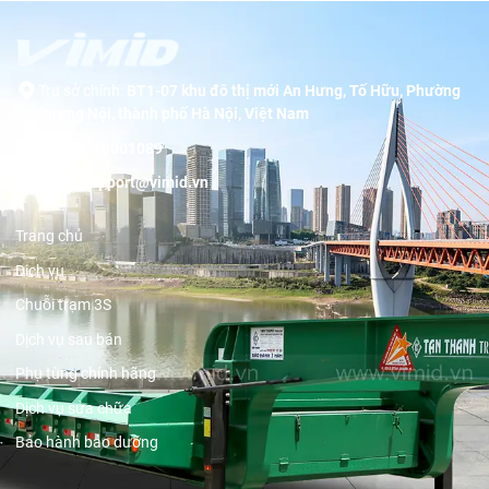
Trụ sở chính:
BT1-07 khu đô thị mới An Hưng, Tố Hữu, Phường
Dương Nội, thành phố Hà Nội, Việt Nam
Hotline:
19001089
Email:
support@vimid.vn
Trang chủ
Dịch vụ
Chuỗi trạm 3S
Dịch vụ sau bán
Phụ tùng chính hãng
Dịch vụ sửa chữa
Bảo hành bảo dưỡng