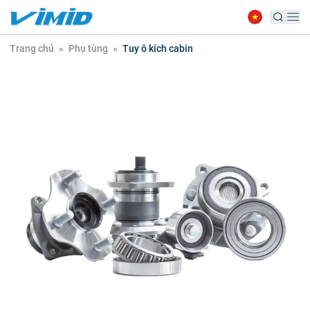
Trang chủ
»
Phụ tùng
»
Tuy ô kích cabin