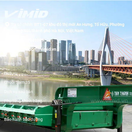
Trụ sở chính:
BT1-07 khu đô thị mới An Hưng, Tố Hữu, Phường
Dương Nội, thành phố Hà Nội, Việt Nam
Hotline:
19001089
Email:
support@vimid.vn
Trang chủ
Dịch vụ
Chuỗi trạm 3S
Dịch vụ sau bán
Phụ tùng chính hãng
Dịch vụ sửa chữa
Bảo hành bảo dưỡng