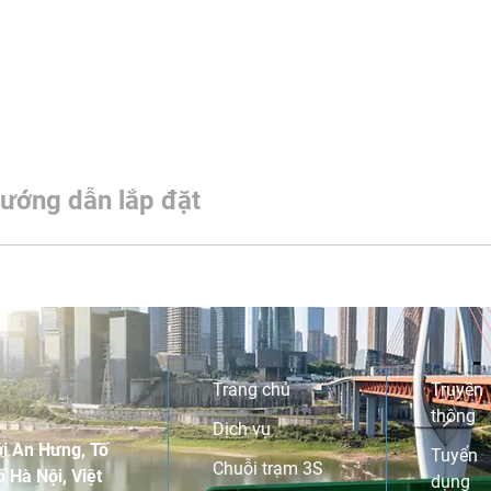
ướng dẫn lắp đặt
Trang chủ
Truyền
thông
Dịch vụ
i An Hưng, Tố
Tuyển
Chuỗi trạm 3S
 Hà Nội, Việt
dụng