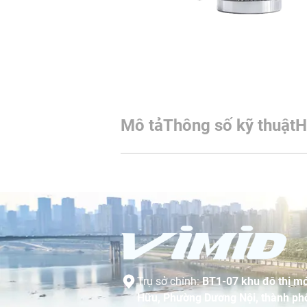
Mô tả
Thông số kỹ thuật
H
Trụ sở chính:
BT1-07 khu đô thị mớ
Hữu, Phường Dương Nội, thành phố