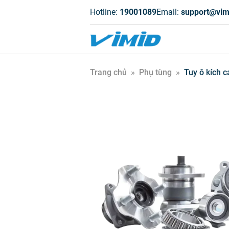
Hotline:
19001089
Email:
support@vim
Trang chủ
»
Phụ tùng
»
Tuy ô kích c