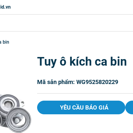
id.vn
a bin
Tuy ô kích ca bin
Mã sản phẩm: WG9525820229
YÊU CẦU BÁO GIÁ