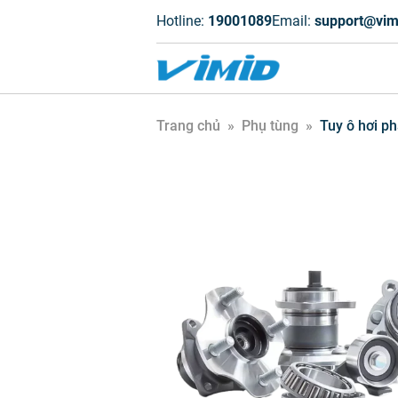
Hotline:
19001089
Email:
support@vim
Trang chủ
»
Phụ tùng
»
Tuy ô hơi p