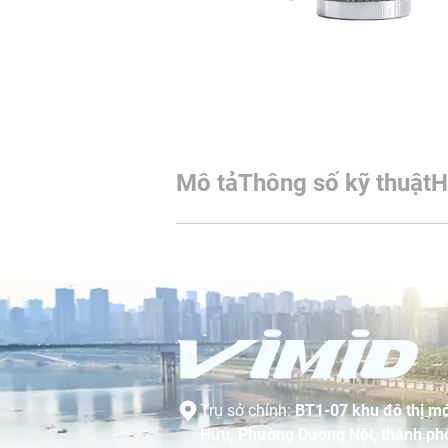
Mô tả
Thông số kỹ thuật
H
Trụ sở chính:
BT1-07 khu đô thị mớ
Hữu, Phường Dương Nội, thành phố