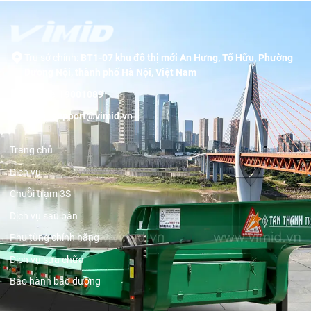
Trụ sở chính:
BT1-07 khu đô thị mới An Hưng, Tố Hữu, Phường
Dương Nội, thành phố Hà Nội, Việt Nam
Hotline:
19001089
Email:
support@vimid.vn
Trang chủ
Dịch vụ
Chuỗi trạm 3S
Dịch vụ sau bán
Phụ tùng chính hãng
Dịch vụ sửa chữa
Bảo hành bảo dưỡng