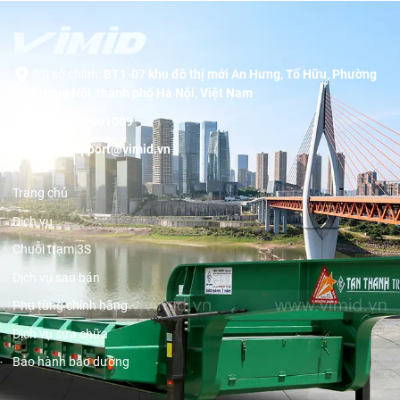
Trụ sở chính:
BT1-07 khu đô thị mới An Hưng, Tố Hữu, Phường
Dương Nội, thành phố Hà Nội, Việt Nam
Hotline:
19001089
Email:
support@vimid.vn
Trang chủ
Dịch vụ
Chuỗi trạm 3S
Dịch vụ sau bán
Phụ tùng chính hãng
Dịch vụ sửa chữa
Bảo hành bảo dưỡng