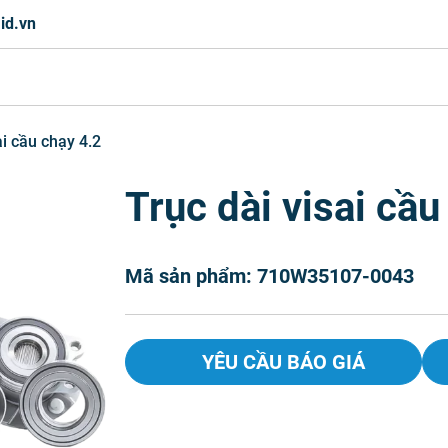
id.vn
ai cầu chạy 4.2
Trục dài visai cầu
Mã sản phẩm: 710W35107-0043
YÊU CẦU BÁO GIÁ