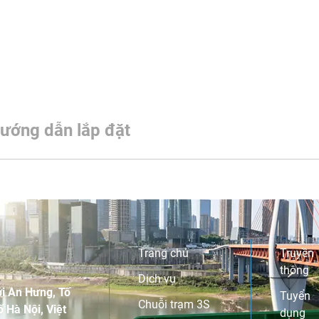
ướng dẫn lắp đặt
Trang chủ
Truyền
thông
Dịch vụ
i An Hưng, Tố
Tuyển
Chuỗi trạm 3S
 Hà Nội, Việt
dụng