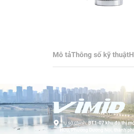
Mô tả
Thông số kỹ thuật
H
Trụ sở chính:
BT1-07 khu đô thị mớ
Hữu, Phường Dương Nội, thành phố