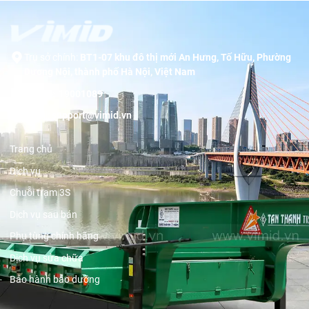
Trụ sở chính:
BT1-07 khu đô thị mới An Hưng, Tố Hữu, Phường
Dương Nội, thành phố Hà Nội, Việt Nam
Hotline:
19001089
Email:
support@vimid.vn
Trang chủ
Dịch vụ
Chuỗi trạm 3S
Dịch vụ sau bán
Phụ tùng chính hãng
Dịch vụ sửa chữa
Bảo hành bảo dưỡng