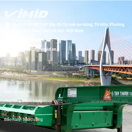
Trụ sở chính:
BT1-07 khu đô thị mới An Hưng, Tố Hữu, Phường
Dương Nội, thành phố Hà Nội, Việt Nam
Hotline:
19001089
Email:
support@vimid.vn
Trang chủ
Dịch vụ
Chuỗi trạm 3S
Dịch vụ sau bán
Phụ tùng chính hãng
Dịch vụ sửa chữa
Bảo hành bảo dưỡng